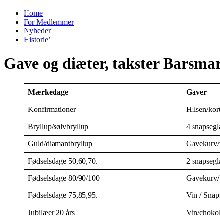
menu
Navigation
menu
Home
For Medlemmer
Nyheder
Historie’
Gave og diæter, takster Barsma
Mærkedage
Gaver
Konfirmationer
Hilsen/kor
Bryllup/sølvbryllup
4 snapsegl
Guld/diamantbryllup
Gavekurv/
Fødselsdage 50,60,70.
2 snapsegl
Fødselsdage 80/90/100
Gavekurv/v
Fødselsdage 75,85,95.
Vin / Snap
Jubilæer 20 års
Vin/chokol