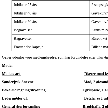
Jubilæer 25 års
2 snapsegl
Jubilæer 40 års
Gavekurv/v
Jubilæer 50 års
Gavekurv/v
Begravelser
Krans m/bå
Bagravelser
Bårebuket
Fratrædelse kaptajn
Billede m/
Gaver udenfor vore medlemskredse, som har forbindelse eller tilknytning
Møder
Mødets art
Diæter mod kv
Sønderjysk Stævne Mad, 2 øl/vand, k
Pokal/udlægning/skydning 1 grillpølse, 1 øl/
Ledermøder o.l. Betaler evt. udl
General-/korforsamling Brød/kaffe, 2 øl/