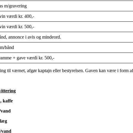
as m/gravering
in værdi kr. 400,-
in værdi kr. 500,-
nd, annonce i avis og mindeord.
 m/bånd
ramme + gave værdi kr. 500,-
 til værnet, afgør kaptajn eller bestyrelsen. Gaven kan være i form af bl
ittering
affe
vand
æg
vand