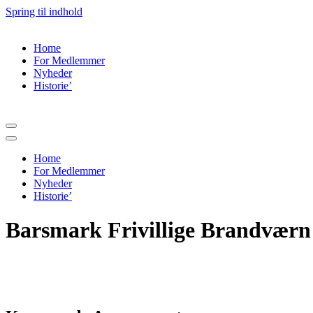
Spring til indhold
Home
For Medlemmer
Nyheder
Historie’
Navigation
menu
Navigation
menu
Home
For Medlemmer
Nyheder
Historie’
Barsmark Frivillige Brandværn