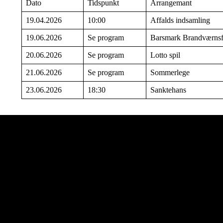
Dato
Tidspunkt
Arrangemant
19.04.2026
10:00
Affalds indsamling
19.06.2026
Se program
Barsmark Brandværnsf
20.06.2026
Se program
Lotto spil
21.06.2026
Se program
Sommerlege
23.06.2026
18:30
Sanktehans