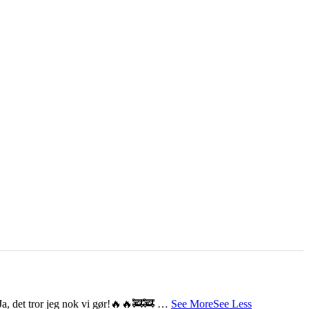
Ja, det tror jeg nok vi gør!
🔥🔥🚒🚒
…
See More
See Less