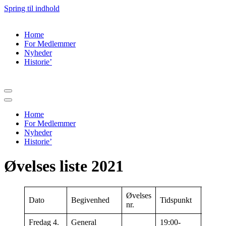
Spring til indhold
Home
For Medlemmer
Nyheder
Historie’
Navigation
menu
Navigation
menu
Home
For Medlemmer
Nyheder
Historie’
Øvelses liste 2021
Øvelses
Dato
Begivenhed
Tidspunkt
Sted
nr.
Fredag 4.
General
19:00-