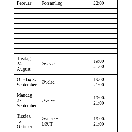
Barsm
Februar
Forsamling
22:00
Tirsdag
19:00-
24.
Øvesle
21:00
August
Onsdag 8.
19:00-
Øvelse
September
21:00
Mandag
19:00-
27.
Øvelse
21:00
September
Tirsdag
Øvelse +
19:00-
12.
Barsm
LØJT
21:00
Oktober